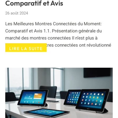
Comparatif et Avis
26 août 2024
Les Meilleures Montres Connectées du Moment:
Comparatif et Avis 1.1. Présentation générale du
marché des montres connectées Il n’est plus à
prouver que les montres connectées ont révolutionné
LIRE LA SUITE
notre