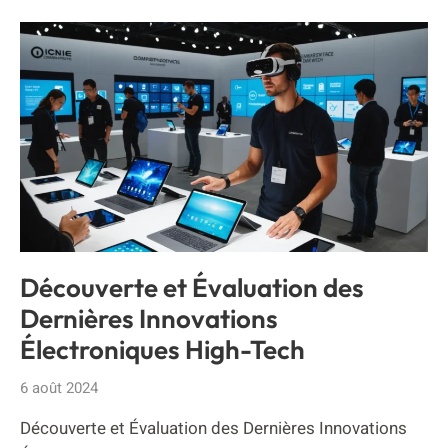
Découverte et Évaluation des
Dernières Innovations
Électroniques High-Tech
6 août 2024
Découverte et Évaluation des Dernières Innovations