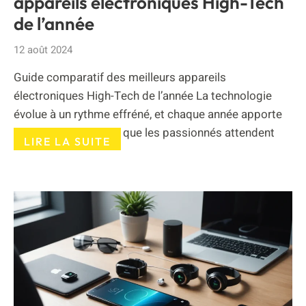
appareils électroniques High-Tech
de l’année
12 août 2024
Guide comparatif des meilleurs appareils
électroniques High-Tech de l’année La technologie
évolue à un rythme effréné, et chaque année apporte
son lot d’innovations que les passionnés attendent
LIRE LA SUITE
avec impatience.