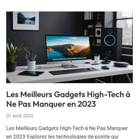
Les Meilleurs Gadgets High-Tech à
Ne Pas Manquer en 2023
31 août 2024
Les Meilleurs Gadgets High-Tech à Ne Pas Manquer
en 2023 Explorez les technologies de pointe qui