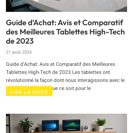
Guide d’Achat: Avis et Comparatif
des Meilleures Tablettes High-Tech
de 2023
21 août 2024
Guide d’Achat: Avis et Comparatif des Meilleures
Tablettes High-Tech de 2023 Les tablettes ont
révolutionné la façon dont nous interagissons avec le
monde numérique. Que ce soit pour le
LIRE LA SUITE