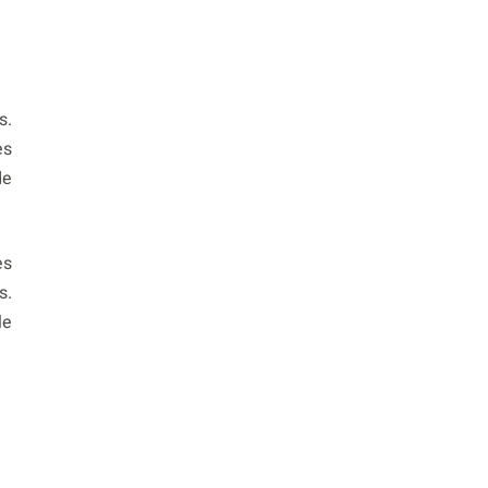
s.
es
de
es
s.
le