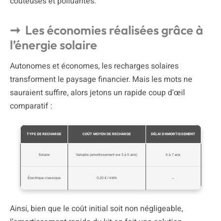
coûteuses et polluantes.
Les économies réalisées grâce à
l’énergie solaire
Autonomes et économes, les recharges solaires
transforment le paysage financier. Mais les mots ne
sauraient suffire, alors jetons un rapide coup d’œil
comparatif :
TYPE DE RECHARGE
COÛT MOYEN DE RECHARGE
DÉLAI D’AMORTISSEMENT
Solaire
Variable (amortissement sur 3 à 5 ans)
5 à 7 ans
Électrique classique
0,20 € / kWh
–
Ainsi, bien que le coût initial soit non négligeable,