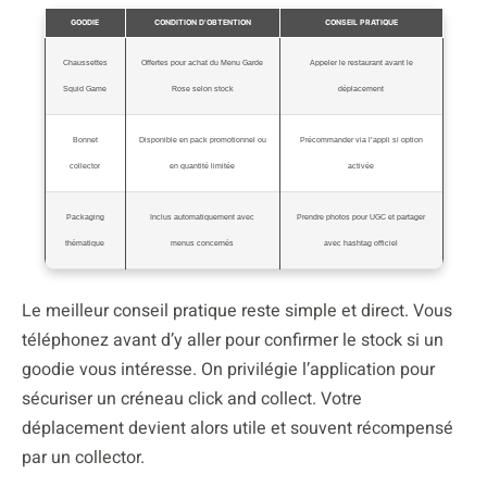
GOODIE
CONDITION D’OBTENTION
CONSEIL PRATIQUE
Chaussettes
Offertes pour achat du Menu Garde
Appeler le restaurant avant le
Squid Game
Rose selon stock
déplacement
Bonnet
Disponible en pack promotionnel ou
Précommander via l’appli si option
collector
en quantité limitée
activée
Packaging
Inclus automatiquement avec
Prendre photos pour UGC et partager
thématique
menus concernés
avec hashtag officiel
Le meilleur conseil pratique reste simple et direct. Vous
téléphonez avant d’y aller pour confirmer le stock si un
goodie vous intéresse. On privilégie l’application pour
sécuriser un créneau click and collect. Votre
déplacement devient alors utile et souvent récompensé
par un collector.