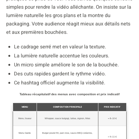
simples pour rendre la vidéo alléchante. On insiste sur la
lumière naturelle les gros plans et la montre du
packaging. Votre audience réagit mieux aux détails nets
et aux premières bouchées.
Le cadrage serré met en valeur la texture.
La lumière naturelle accentue les couleurs.
Un micro simple améliore le son de la bouchée.
Des cuts rapides gardent le rythme vidéo.
Ce hashtag officiel augmente la visibilité.
Tableau récapitulatif des menus avec composition et prix indicatif
MENU
COMPOSITION PRINCIPALE
PRIX INDICATIF
Menu Joueur
Whopper, sauce bulgogi, laitue, oignon, frites
≈ 8–10 €
Menu Garde
Burger poulet frit, pain rose, sauce BBQ coréenne,
≈ 9–11 €