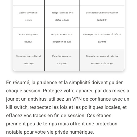
Activer VPN et kill
Protège l’adresse IP et
Sélectionner un serveur fiable et
switch
chiffre le trafic
tester l’IP
Éviter VPN gratuits
Risque de collecte et
Privilégier des fournisseurs réputés et
douteux
d’injection de pubs
payants
Supprimer les cookies et
Évite les traces sur
Fermer le navigateur et vider les
l’historique
l’appareil
données après usage
En résumé, la prudence et la simplicité doivent guider
chaque session. Protégez votre appareil par des mises à
jour et un antivirus, utilisez un VPN de confiance avec un
kill switch, respectez les lois et les politiques locales, et
effacez vos traces en fin de session. Ces étapes
prennent peu de temps mais offrent une protection
notable pour votre vie privée numérique.