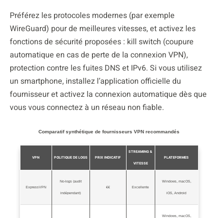
Préférez les protocoles modernes (par exemple
WireGuard) pour de meilleures vitesses, et activez les
fonctions de sécurité proposées : kill switch (coupure
automatique en cas de perte de la connexion VPN),
protection contre les fuites DNS et IPv6. Si vous utilisez
un smartphone, installez l’application officielle du
fournisseur et activez la connexion automatique dès que
vous vous connectez à un réseau non fiable.
Comparatif synthétique de fournisseurs VPN recommandés
STREAMING &
VPN
POLITIQUE DE LOGS
PRIX INDICATIF
PLATEFORMES
VITESSE
No‑logs (audit
Windows, macOS,
ExpressVPN
€€
Excellente
indépendant)
iOS, Android
Windows, macOS,