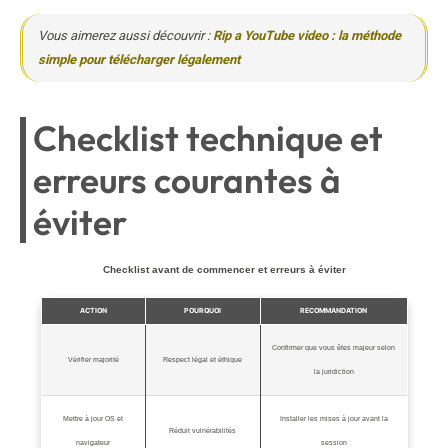
Vous aimerez aussi découvrir :
Rip a YouTube video : la méthode
simple pour télécharger légalement
Checklist technique et
erreurs courantes à
éviter
Checklist avant de commencer et erreurs à éviter
ACTION
POURQUOI
RECOMMANDATION
Confirmer que vous êtes majeur selon
Vérifier majorité
Respect légal et éthique
la juridiction
Mettre à jour OS et
Installer les mises à jour avant la
Réduit vulnérabilités
navigateur
session