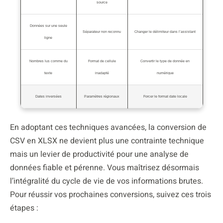
source
Données sur une seule
Séparateur non reconnu
Changer le délimiteur dans l’assistant
ligne
Nombres lus comme du
Format de cellule
Convertir le type de donnée en
texte
inadapté
numérique
Dates inversées
Paramètres régionaux
Forcer le format date locale
En adoptant ces techniques avancées, la conversion de
CSV en XLSX ne devient plus une contrainte technique
mais un levier de productivité pour une analyse de
données fiable et pérenne. Vous maîtrisez désormais
l’intégralité du cycle de vie de vos informations brutes.
Pour réussir vos prochaines conversions, suivez ces trois
étapes :