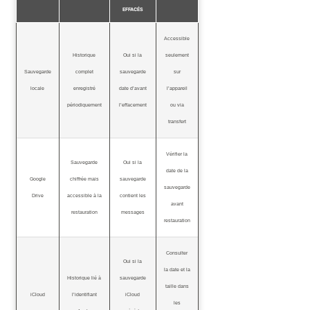
EFFACÉS
Accessible
Historique
Oui si la
seulement
Sauvegarde
complet
sauvegarde
sur
locale
enregistré
date d’avant
l’appareil
périodiquement
l’effacement
ou via
transfert
Vérifier la
Sauvegarde
Oui si la
date de la
Google
chiffrée mais
sauvegarde
sauvegarde
Drive
accessible à la
contient les
avant
restauration
messages
restauration
Consulter
Oui si la
la date et la
Historique lié à
sauvegarde
taille dans
iCloud
l’identifiant
iCloud
les