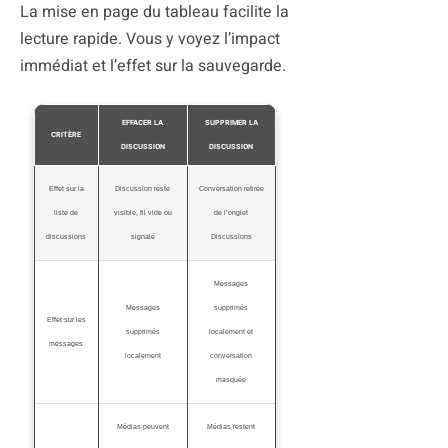
La mise en page du tableau facilite la
lecture rapide. Vous y voyez l’impact
immédiat et l’effet sur la sauvegarde.
EFFACER LA
SUPPRIMER LA
CRITÈRE
DISCUSSION
DISCUSSION
Effet sur la
Discussion reste
Conversation retirée
liste de
visible, fil vide ou
de l’onglet
discussions
signalé
Discussions
Messages
Messages
supprimés
Effet sur les
supprimés
localement et
messages
localement
conversation
masquée
Médias peuvent
Médias restent