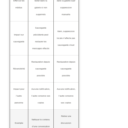
Effet sur les
rester dans la
dans la galerie sauf
médias
galerie si non
suppression
supprimés
manuelle
Sauvegarde
Idem, suppression
Impact sur
précédente peut
locale n’affecte pas
sauvegarde
restaurer les
sauvegarde cloud
messages effacés
Restauration depuis
Restauration depuis
Réversibilité
sauvegarde
sauvegarde
possible
possible
Impact pour
Aucune notification,
Aucune notification,
l’autre
l’autre conserve ses
l’autre conserve
personne
copies
ses copies
Retirer une
Nettoyer le contenu
Exemple
discussion
d’une conversation