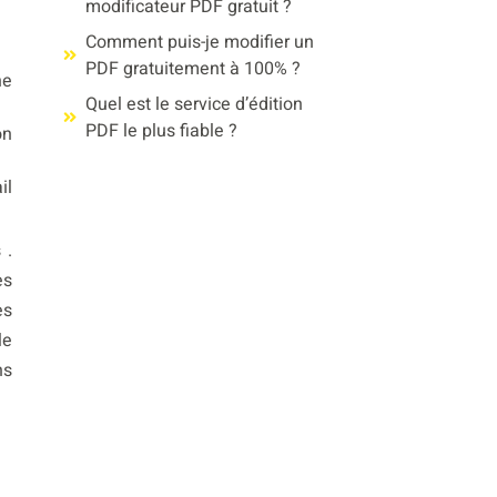
modificateur PDF gratuit ?
Comment puis-je modifier un
PDF gratuitement à 100% ?
he
Quel est le service d’édition
PDF le plus fiable ?
on
il
 .
es
es
le
ns