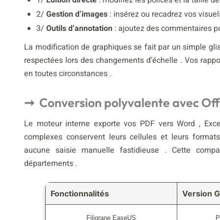
1/
Édition directe
: modifiez les polices et la taille 
2/
Gestion d’images
: insérez ou recadrez vos visuels
3/
Outils d’annotation
: ajoutez des commentaires pour
La modification de graphiques se fait par un simple gli
respectées lors des changements d’échelle . Vos rappor
en toutes circonstances .
Conversion polyvalente avec Off
Le moteur interne exporte vos PDF vers Word , Exc
complexes conservent leurs cellules et leurs formats
aucune saisie manuelle fastidieuse . Cette compatib
départements .
Fonctionnalités
Version G
Filigrane EaseUS
P