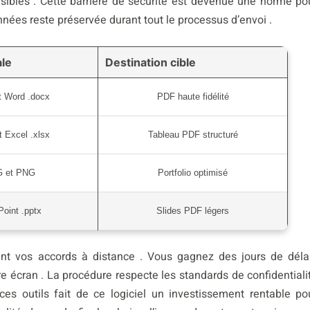
nsibles . Cette barrière de sécurité est devenue une norme po
nnées reste préservée durant tout le processus d’envoi .
ale
Destination cible
t Word .docx
PDF haute fidélité
t Excel .xlsx
Tableau PDF structuré
 et PNG
Portfolio optimisé
oint .pptx
Slides PDF légers
ement vos accords à distance . Vous gagnez des jours de déla
 écran . La procédure respecte les standards de confidentiali
ces outils fait de ce logiciel un investissement rentable po