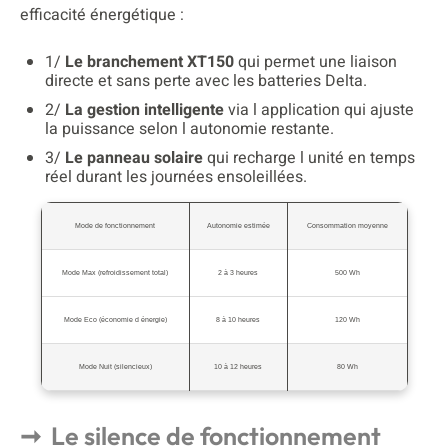
efficacité énergétique :
1/
Le branchement XT150
qui permet une liaison
directe et sans perte avec les batteries Delta.
2/
La gestion intelligente
via l application qui ajuste
la puissance selon l autonomie restante.
3/
Le panneau solaire
qui recharge l unité en temps
réel durant les journées ensoleillées.
Mode de fonctionnement
Autonomie estimée
Consommation moyenne
Mode Max (refroidissement total)
2 à 3 heures
500 Wh
Mode Eco (économie d énergie)
8 à 10 heures
120 Wh
Mode Nuit (silencieux)
10 à 12 heures
80 Wh
Le silence de fonctionnement