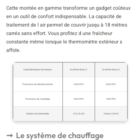
Cette montée en gamme transforme un gadget coûteux
en un outil de confort indispensable. La capacité de
traitement de l air permet de couvrir jusqu à 18 mètres
carrés sans effort. Vous profitez d une fraîcheur
constante même lorsque le thermomètre extérieur s
affole.
Caractéristiques techniques
EcoFlow Wave 2
EcoFlow Wave 3
Puissance de refroidissement
5100 BTU
6100 BTU
Puissance de chauffage
6100 BTU
7200 BTU
Surface recommandée
10 à 15 m2
Jusqu à 18 m2
Le système de chauffage