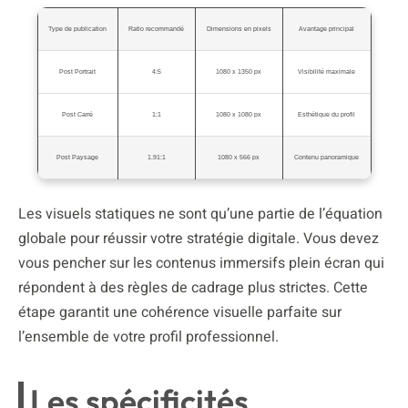
Type de publication
Ratio recommandé
Dimensions en pixels
Avantage principal
Post Portrait
4:5
1080 x 1350 px
Visibilité maximale
Post Carré
1:1
1080 x 1080 px
Esthétique du profil
Post Paysage
1.91:1
1080 x 566 px
Contenu panoramique
Les visuels statiques ne sont qu’une partie de l’équation
globale pour réussir votre stratégie digitale. Vous devez
vous pencher sur les contenus immersifs plein écran qui
répondent à des règles de cadrage plus strictes. Cette
étape garantit une cohérence visuelle parfaite sur
l’ensemble de votre profil professionnel.
Les spécificités