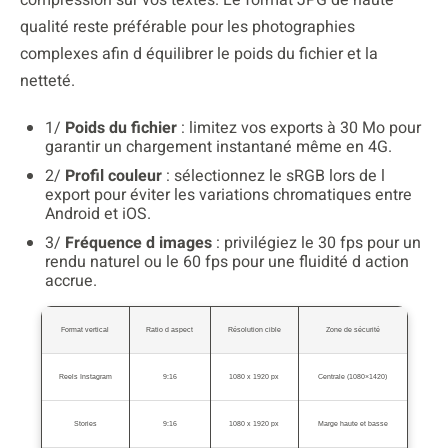
qualité reste préférable pour les photographies
complexes afin d équilibrer le poids du fichier et la
netteté.
1/
Poids du fichier
: limitez vos exports à 30 Mo pour
garantir un chargement instantané même en 4G.
2/
Profil couleur
: sélectionnez le sRGB lors de l
export pour éviter les variations chromatiques entre
Android et iOS.
3/
Fréquence d images
: privilégiez le 30 fps pour un
rendu naturel ou le 60 fps pour une fluidité d action
accrue.
Format vertical
Ratio d aspect
Résolution cible
Zone de sécurité
Reels Instagram
9:16
1080 x 1920 px
Centrale (1080×1420)
Stories
9:16
1080 x 1920 px
Marge haute et basse