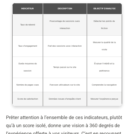
INDICATEUR
DESCRIPTION
OBJECTIF D’ANALYSE
Pourcentage de sessions sans
Détecter les points de
Taux de rebond
interaction
friction
Mesurer la qualité de la
Taux d’engagement
Part des sessions avec interaction
visite
Durée moyenne de
Évaluer l’intérêt et la
Temps passé sur le site
session
pertinence
Nombre de pages vues
Parcours utilisateurs sur le site
Comprendre la navigation
Score de satisfaction
Données issues d’enquête client
Mesurer l’expérience perçue
Prêter attention à l’ensemble de ces indicateurs, plutôt
qu’à un score isolé, donne une vision à 360 degrés de
l’expérience offerte à vos visiteurs. C’est en recoupant