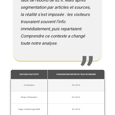
taux de rebond de 82%. Mais après
segmentation par articles et sources,
la réalité s’est imposée : les visiteurs
trouvaient souvent l’info
immédiatement, puis repartaient.
Comprendre ce contexte a changé
toute notre analyse.
SECTEUR D’ACTIVITÉ
POURCENTAGE MOYEN DE TAUX DE REBOND
E-commerce
20 à 45 %
Blogs d’information
65 à 90 %
Pages d’atterrissage BtoB
35 à 55 %