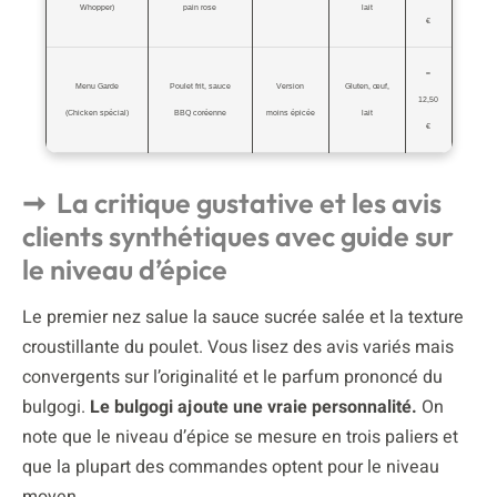
Whopper)
pain rose
lait
€
≈
Menu Garde
Poulet frit, sauce
Version
Gluten, œuf,
12,50
(Chicken spécial)
BBQ coréenne
moins épicée
lait
€
La critique gustative et les avis
clients synthétiques avec guide sur
le niveau d’épice
Le premier nez salue la sauce sucrée salée et la texture
croustillante du poulet. Vous lisez des avis variés mais
convergents sur l’originalité et le parfum prononcé du
bulgogi.
Le bulgogi ajoute une vraie personnalité.
On
note que le niveau d’épice se mesure en trois paliers et
que la plupart des commandes optent pour le niveau
moyen.