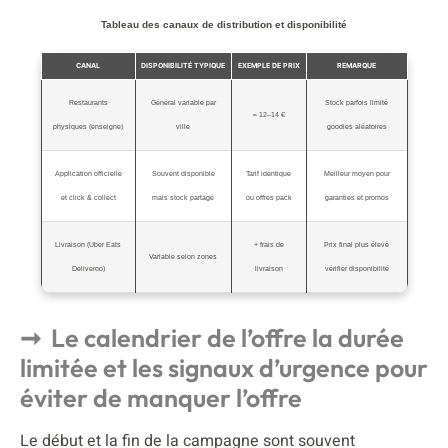
Tableau des canaux de distribution et disponibilité
CANAL
DISPONIBILITÉ TYPIQUE
EXEMPLE DE PRIX
REMARQUE
Restaurants
Général variable par
Stock parfois limité
≈ 12–14 €
physiques (enseigne)
ville
goodies aléatoires
Application officielle
Souvent disponible
Tarif identique
Meilleur moyen pour
et click & collect
mais stock partagé
ou offres pack
garanties et promos
Livraison (Uber Eats
+ frais de
Prix final plus élevé
Variable selon zones
Deliveroo)
livraison
vérifier disponibilité
Le calendrier de l’offre la durée
limitée et les signaux d’urgence pour
éviter de manquer l’offre
Le début et la fin de la campagne sont souvent