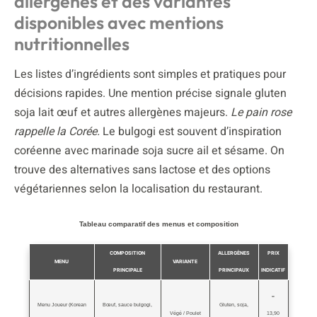
allergènes et des variantes
disponibles avec mentions
nutritionnelles
Les listes d’ingrédients sont simples et pratiques pour
décisions rapides. Une mention précise signale gluten
soja lait œuf et autres allergènes majeurs.
Le pain rose
rappelle la Corée.
Le bulgogi est souvent d’inspiration
coréenne avec marinade soja sucre ail et sésame. On
trouve des alternatives sans lactose et des options
végétariennes selon la localisation du restaurant.
Tableau comparatif des menus et composition
COMPOSITION
ALLERGÈNES
PRIX
MENU
VARIANTE
PRINCIPALE
PRINCIPAUX
INDICATIF
≈
Menu Joueur (Korean
Bœuf, sauce bulgogi,
Gluten, soja,
Végé / Poulet
13,90