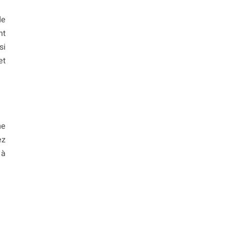
de
nt
si
et
me
ez
 à