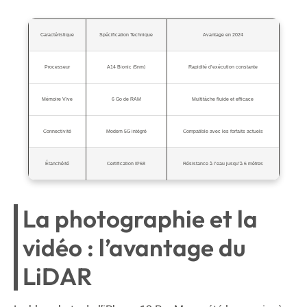
Caractéristique
Spécification Technique
Avantage en 2024
Processeur
A14 Bionic (5nm)
Rapidité d’exécution constante
Mémoire Vive
6 Go de RAM
Multitâche fluide et efficace
Connectivité
Modem 5G intégré
Compatible avec les forfaits actuels
Étanchéité
Certification IP68
Résistance à l’eau jusqu’à 6 mètres
La photographie et la
vidéo : l’avantage du
LiDAR