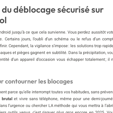
x du déblocage sécurisé sur
ol
roid jusqu’à ce que cela survienne. Vous perdez aussitôt vot
e. Certains jours, l’oubli d’un schéma ou le refus d’un comp
nir. Cependant, la vigilance s’impose : les solutions trop rapid
rnaques et pièges gagnent en subtilité. Dans la précipitation, vo
entité d’un appareil d’occasion vous échapper totalement ; il 
ur contourner les blocages
ment parce qu’elle interrompt toutes vos habitudes, sans préveni
 brutal
et vivre sans téléphone, même pour une demi-journé
r dans l’urgence ou chercher LA méthode qui vous mettra à l’abri
rs outils venus, c’est risquer plus gros encore en 2025. Vo