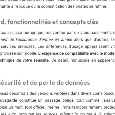
ante à l’époque où la sophistication des pirates se raffine.
id, fonctionnalités et concepts clés
teau suisse numérique, réinventée par de vrais passionnés 
nent de l’assurance d’année en année
alors que d’autres, te
s services proposés. Les différences d’usage apparaissent vit
mprovisée sur mobile.
L’exigence de compatibilité avec le modè
echnique de votre réussite
. Ce détail, minuscule en apparenc
 sécurité et de perte de données
oisez désormais des versions vérolées dans divers coins obscu
a sauvegarde constitue un passage obligé, tout comme l’analy
oisir un multi tool officiel, même limité temporairement, protè
e les avis, recouper les sources, ralentir la course à la soluti