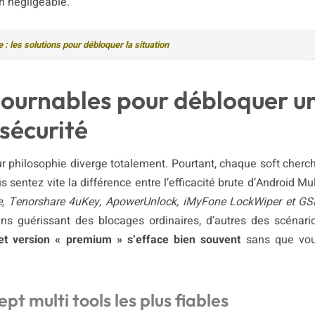
n négligeable.
: les solutions pour débloquer la situation
ntournables pour débloquer u
sécurité
eur philosophie diverge totalement. Pourtant, chaque soft cherc
sentez vite la différence entre l’efficacité brute d’Android Mul
e, Tenorshare 4uKey, ApowerUnlock, iMyFone LockWiper et G
ains guérissant des blocages ordinaires, d’autres des scénari
e et version « premium » s’efface bien souvent
sans que vo
pt multi tools les plus fiables