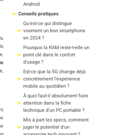
Android
Conseils pratiques
Qu’est-ce qui distingue
vraiment un bon smartphone
en 2024 ?
du
ls
Pourquoi la RAM reste-t-elle un
e,
point clé dans le confort
d’usage ?
le
e,
Est-ce que la 5G change déjà
concrètement l’expérience
mobile au quotidien ?
À quoi faut-il absolument faire
attention dans la fiche
rs
technique d’un PC portable ?
se
Mis à part les specs, comment
ge
juger le potentiel d’un
on
accessoire tech innovant ?