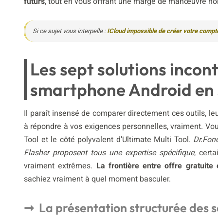
futurs
, tout en vous offrant une marge de manœuvre no
Si ce sujet vous interpelle :
ICloud impossible de créer votre compte 
Les sept solutions inco
smartphone Android en 
Il paraît insensé de comparer directement ces outils, l
à répondre à vos exigences personnelles, vraiment. Vous 
Tool et le côté polyvalent d’Ultimate Multi Tool.
Dr.Fon
Flasher proposent tous une expertise spécifique
, cert
vraiment extrêmes.
La frontière entre offre gratuit
sachiez vraiment à quel moment basculer.
La présentation structurée des se