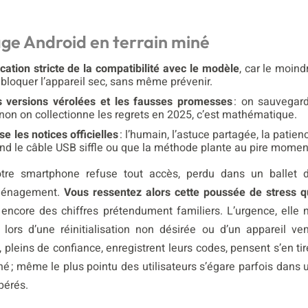
cage Android en terrain miné
ication stricte de la compatibilité avec le modèle
, car le moind
u bloquer l’appareil sec, sans même prévenir.
es versions vérolées et les fausses promesses
: on sauvegar
 sinon on collectionne les regrets en 2025, c’est mathématique.
 les notices officielles
: l’humain, l’astuce partagée, la patien
quand le câble USB siffle ou que la méthode plante au pire momen
tre smartphone refuse tout accès, perdu dans un ballet 
 ménagement.
Vous ressentez alors cette poussée de stress q
t encore des chiffres prétendument familiers. L’urgence, elle 
 lors d’une réinitialisation non désirée ou d’un appareil ve
, pleins de confiance, enregistrent leurs codes, pensent s’en tir
né ; même le plus pointu des utilisateurs s’égare parfois dans 
pérés.