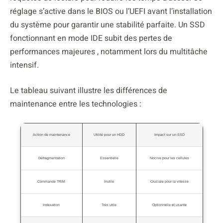
réglage s’active dans le BIOS ou l’UEFI avant l’installation
du système pour garantir une stabilité parfaite. Un SSD
fonctionnant en mode IDE subit des pertes de
performances majeures , notamment lors du multitâche
intensif.
Le tableau suivant illustre les différences de
maintenance entre les technologies :
Action de maintenance
Utilité pour un HDD
Impact sur un SSD
Défragmentation
Essentielle
Nocive pour les cellules
Commande TRIM
Inutile
Cruciale pour la vitesse
Indexation
Très utile
Optionnelle et usante