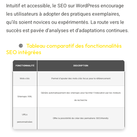
Intuitif et accessible, le SEO sur WordPress encourage
les utilisateurs à adopter des pratiques exemplaires,
qu’ils soient novices ou expérimentés. La route vers le
succès est pavée d’analyses et d’adaptations continues.
Tableau comparatif des fonctionnalités
SEO intégrées
FONCTIONNALITÉ
DESCRIPTION
Mots-clés
Permet d’ajouter des mots-clés focus pour le référencement
Génère automatiquement des sitemaps pour faciliter l’indexation par les moteurs
Sitemaps XML
de recherche
URLs
Offre la possibilité de créer des permaliens SEO-friendly
personnalisées