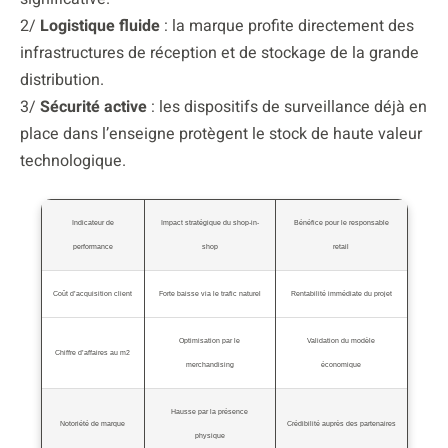
2/
Logistique fluide
: la marque profite directement des
infrastructures de réception et de stockage de la grande
distribution.
3/
Sécurité active
: les dispositifs de surveillance déjà en
place dans l’enseigne protègent le stock de haute valeur
technologique.
Indicateur de
Impact stratégique du shop-in-
Bénéfice pour le responsable
performance
shop
retail
Coût d’acquisition client
Forte baisse via le trafic naturel
Rentabilité immédiate du projet
Optimisation par le
Validation du modèle
Chiffre d’affaires au m2
merchandising
économique
Hausse par la présence
Notoriété de marque
Crédibilité auprès des partenaires
physique