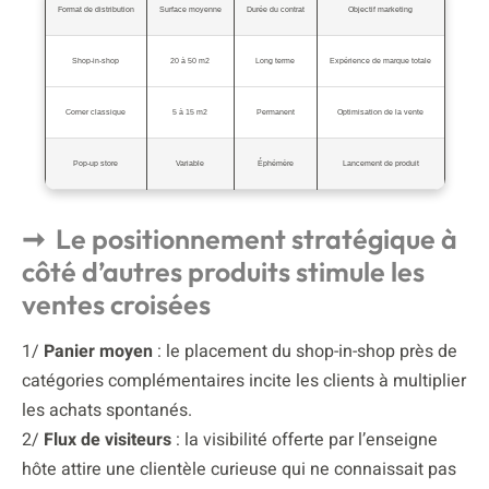
Format de distribution
Surface moyenne
Durée du contrat
Objectif marketing
Shop-in-shop
20 à 50 m2
Long terme
Expérience de marque totale
Corner classique
5 à 15 m2
Permanent
Optimisation de la vente
Pop-up store
Variable
Éphémère
Lancement de produit
Le positionnement stratégique à
côté d’autres produits stimule les
ventes croisées
1/
Panier moyen
: le placement du shop-in-shop près de
catégories complémentaires incite les clients à multiplier
les achats spontanés.
2/
Flux de visiteurs
: la visibilité offerte par l’enseigne
hôte attire une clientèle curieuse qui ne connaissait pas