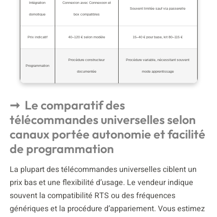
Intégration
Connexion avec Connexoon et
Souvent limitée sauf via passerelle
domotique
box compatibles
Prix indicatif
40–120 € selon modèle
15–40 € pour base, kit 80–115 €
Procédure constructeur
Procédure variable, nécessitant souvent
Programmation
documentée
mode apprentissage
Le comparatif des
télécommandes universelles selon
canaux portée autonomie et facilité
de programmation
La plupart des télécommandes universelles ciblent un
prix bas et une flexibilité d’usage. Le vendeur indique
souvent la compatibilité RTS ou des fréquences
génériques et la procédure d’appariement. Vous estimez