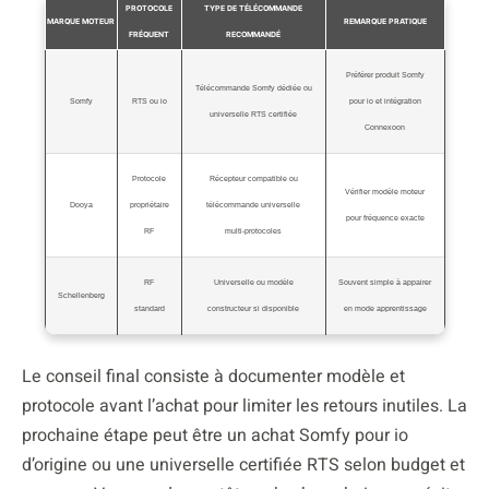
PROTOCOLE
TYPE DE TÉLÉCOMMANDE
MARQUE MOTEUR
REMARQUE PRATIQUE
FRÉQUENT
RECOMMANDÉ
Préférer produit Somfy
Télécommande Somfy dédiée ou
Somfy
RTS ou io
pour io et intégration
universelle RTS certifiée
Connexoon
Protocole
Récepteur compatible ou
Vérifier modèle moteur
Dooya
propriétaire
télécommande universelle
pour fréquence exacte
RF
multi‑protocoles
RF
Universelle ou modèle
Souvent simple à appairer
Schellenberg
standard
constructeur si disponible
en mode apprentissage
Le conseil final consiste à documenter modèle et
protocole avant l’achat pour limiter les retours inutiles. La
prochaine étape peut être un achat Somfy pour io
d’origine ou une universelle certifiée RTS selon budget et