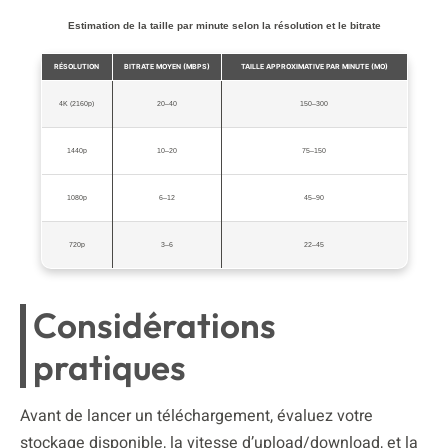
Estimation de la taille par minute selon la résolution et le bitrate
RÉSOLUTION
BITRATE MOYEN (MBPS)
TAILLE APPROXIMATIVE PAR MINUTE (MO)
4K (2160p)
20–40
150–300
1440p
10–20
75–150
1080p
6–12
45–90
720p
3–6
22–45
Considérations
pratiques
Avant de lancer un téléchargement, évaluez votre
stockage disponible, la vitesse d’upload/download, et la