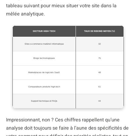
tableau suivant pour mieux situer votre site dans la
mêlée analytique.
SECTEUR HIGH-TECH
TAUX DE REBOND MOYEN (%)
Sites e-commerce matériel informatique
32
Blogs technologiques
75
Marketplaces de logiciels SaaS
48
Comparateurs produits high-tech
61
Support technique et FAQs
44
Impressionnant, non ? Ces chiffres rappellent qu’une
analyse doit toujours se faire à l’aune des spécificités de