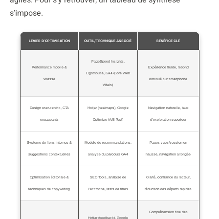
agiles. Pour s’y retrouver, un tableau de synthèse
s’impose.
LEVIER D’OPTIMISATION
OUTIL/TECHNIQUE ASSOCIÉ
BÉNÉFICE CLÉ
PageSpeed Insights,
Performance mobile &
Expérience fluide, rebond
Lighthouse, GA4 (Core Web
vitesse
diminué sur smartphone
Vitals)
Design user-centric, CTA
Hotjar (heatmaps), Google
Navigation naturelle, taux
engageants
Optimize (A/B Test)
d’exploration supérieur
Système de liens internes &
Module de recommandations,
Pages vues/session en
suggestions contextuelles
analyse du parcours GA4
hausse, navigation allongée
Optimisation éditoriale &
SEO Tools, analyse de
Clarté, confiance du lecteur,
techniques de copywriting
l’accroche, tests de titres
réduction des départs rapides
Compréhension fine des
Hotjar (feedback), Google