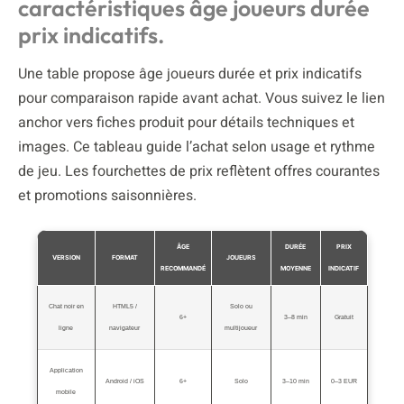
caractéristiques âge joueurs durée
prix indicatifs.
Une table propose âge joueurs durée et prix indicatifs
pour comparaison rapide avant achat. Vous suivez le lien
anchor vers fiches produit pour détails techniques et
images. Ce tableau guide l’achat selon usage et rythme
de jeu. Les fourchettes de prix reflètent offres courantes
et promotions saisonnières.
ÂGE
DURÉE
PRIX
VERSION
FORMAT
JOUEURS
RECOMMANDÉ
MOYENNE
INDICATIF
Chat noir en
HTML5 /
Solo ou
6+
3–8 min
Gratuit
ligne
navigateur
multijoueur
Application
Android / iOS
6+
Solo
3–10 min
0–3 EUR
mobile