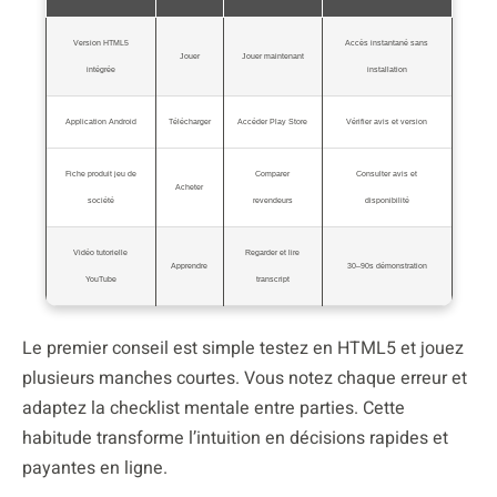
Version HTML5
Accès instantané sans
Jouer
Jouer maintenant
intégrée
installation
Application Android
Télécharger
Accéder Play Store
Vérifier avis et version
Fiche produit jeu de
Comparer
Consulter avis et
Acheter
société
revendeurs
disponibilité
Vidéo tutorielle
Regarder et lire
Apprendre
30–90s démonstration
YouTube
transcript
Le premier conseil est simple testez en HTML5 et jouez
plusieurs manches courtes. Vous notez chaque erreur et
adaptez la checklist mentale entre parties. Cette
habitude transforme l’intuition en décisions rapides et
payantes en ligne.