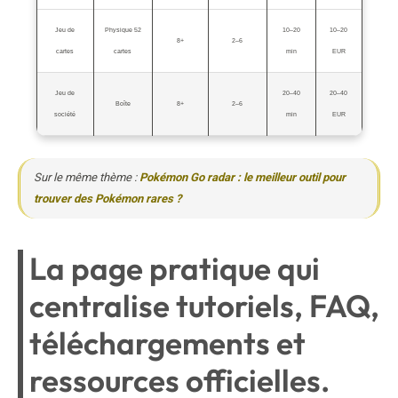
Jeu de
Physique 52
10–20
10–20
8+
2–6
cartes
cartes
min
EUR
Jeu de
20–40
20–40
Boîte
8+
2–6
société
min
EUR
Sur le même thème :
Pokémon Go radar : le meilleur outil pour
trouver des Pokémon rares ?
La page pratique qui
centralise tutoriels, FAQ,
téléchargements et
ressources officielles.